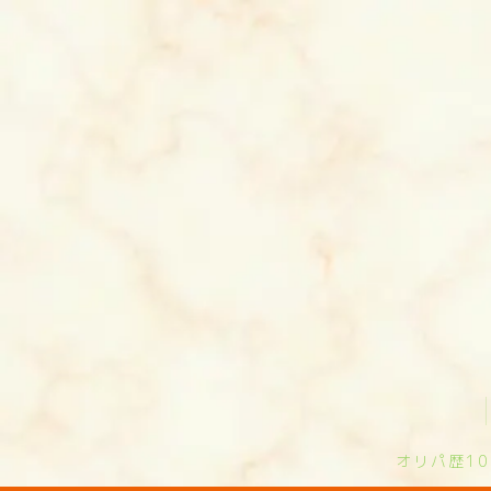
オリパ歴1