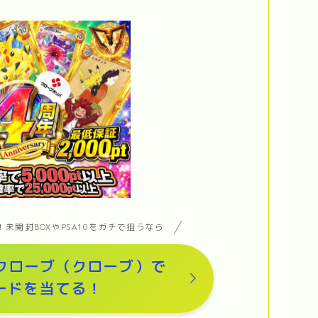
未開封BOXやPSA10をガチで狙うなら
クローブ（クローブ）で
ードを当てる！