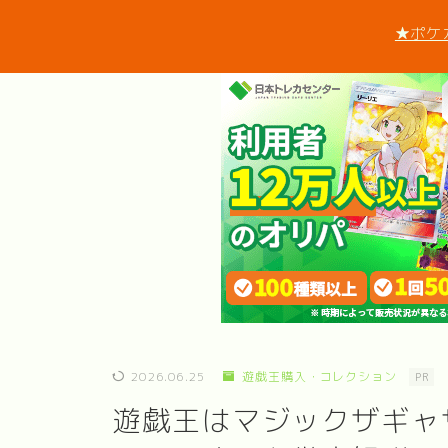
★ポケ
2026.06.25
遊戯王購入・コレクション
PR
遊戯王はマジックザギャ