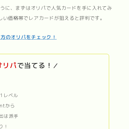
ように、まずはオリパで人気カードを手に入れてみ
しい価格帯でレアカードが狙えると評判です。
両方のオリパをチェック！
オリパ
で当てる！
／
1レベル
ntから
出は派手
り！