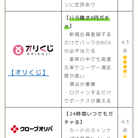
ンに定評あり
【
バラ撒き0円ガチ
ャ
】
・新規会員登録する
4.3
だけでパックかBOX
点
が必ず当たる

・業界の中でも高還


元率でユーザー満足
【オリくじ】

度が高い

・演出が豪華
・ログインするだけ
でボーナスが貰える
【24時間いつでもガ
4.3
チャる】
点
・カードのラインナ
