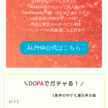
【24時間いつでもガチャ】
・Amazon等のオリパで大人気の
「CardShopALPHA」のオンラインガチャ
・LINE登録で500ポイントGET！
・商品は硬質ローダーにて保護
・ パッケージの高級感にも定評あり
ALPHA公式はこちら
DOPA
でガチャる！
＼
／
【
業界の中でも還元率が高
い！
】