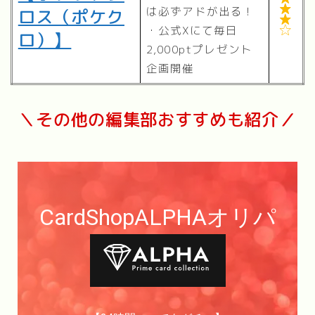

は必ずアドが出る！
ロス（ポケク

・公式Xにて毎日

ロ）】
2,000ptプレゼント
企画開催
＼その他の編集部おすすめも紹介／
CardShopALPHAオリパ