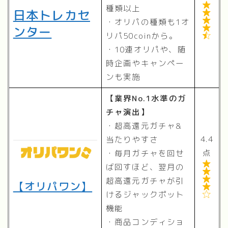

種類以上
日本トレカセ


・オリパの種類も1オ
ンター

リパ50coinから。

・10連オリパや、随
時企画やキャンペー
ンも実施
【業界No.1水準のガ
チャ演出】
・超高還元ガチャ&
4.4
当たりやすさ
点
・毎月ガチャを回せ

ば回すほど、翌月の


超高還元ガチャが引
【
オリパワン
】

けるジャックポット

機能
・商品コンディショ