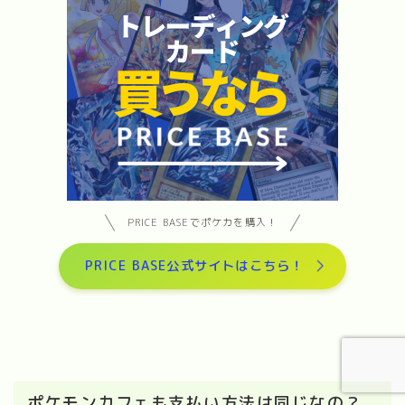
PRICE BASEでポケカを購入！
PRICE BASE公式サイトはこちら！
【2026年最新】オリパワン vs DOPA 徹底比
較｜どっちが稼げる？
ポケモンカフェも支払い方法は同じなの？