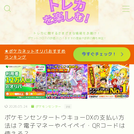
MENU
トレカに関するさまざまな情報をお届け！
ポケットクロスの評価2025！おすすめ理由や詐欺の噂も検証！
サイトマップ
★ポケカネットオリパおすすめ
今すぐチェック！
ランキング
お問い合わせ
カテゴリー
オリパ歴10年トレカと歩んできたリアルな体験
を発信中｜管理人sakiのプロフィール
2026.05.24
ポケモンセンター
PR
ポケモンセンタートウキョーDXの支払い方
法は？電子マネーやペイペイ・QRコードは
使える？