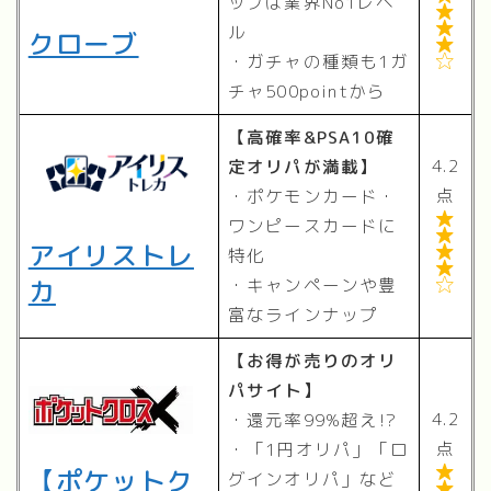
ップは業界No1レベ


ル
クローブ

・ガチャの種類も1ガ

チャ500pointから
【高確率&PSA10確
4.2
定オリパが満載】
点
・ポケモンカード・

ワンピースカードに

アイリストレ

特化

カ
・キャンペーンや豊

富なラインナップ
【お得が売りのオリ
パサイト】
4.2
・還元率99%超え!?
点
・「1円オリパ」「ロ
【ポケットク

グインオリパ」など
