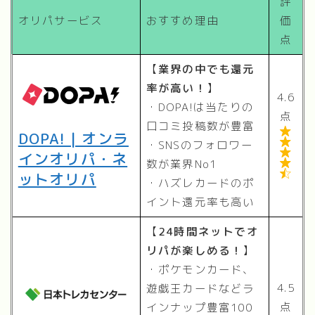
評
オリパサービス
おすすめ理由
価
点
【
業界の中でも還元
率が高い！
】
4.6
・DOPA!は当たりの
点
口コミ投稿数が豊富

DOPA! | オンラ

・SNSのフォロワー

インオリパ・ネ
数が業界No1


ットオリパ
・ハズレカードのポ
イント還元率も高い
【
24時間ネットでオ
リパが楽しめる！
】
・ポケモンカード、
4.5
遊戯王カードなどラ
点
インナップ豊富100