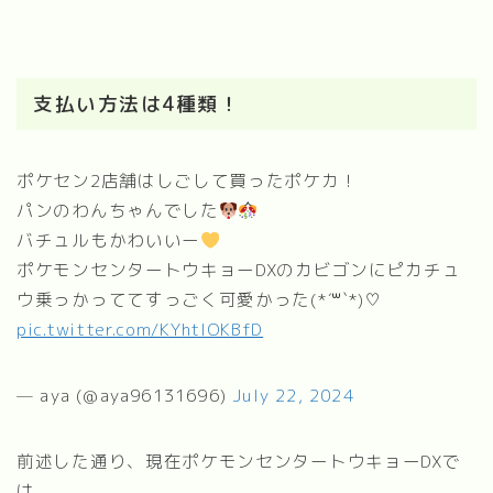
支払い方法は4種類！
ポケセン2店舗はしごして買ったポケカ！
パンのわんちゃんでした
バチュルもかわいいー
ポケモンセンタートウキョーDXのカビゴンにピカチュ
ウ乗っかっててすっごく可愛かった(*´꒳`*)♡
pic.twitter.com/KYhtIOKBfD
— aya (@aya96131696)
July 22, 2024
前述した通り、現在ポケモンセンタートウキョーDXで
は