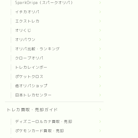
SparkOripa（スパークオリパ）
イチカオリパ
エクストレカ
オリくじ
オリパワン
オリパ比較・ランキング
クローブオリパ
トレカレインボー
ポケットクロス
他オリパショップ
日本トレカセンター
トレカ買取・売却ガイド
ディズニーロルカナ買取・売却
ポケモンカード買取・売却