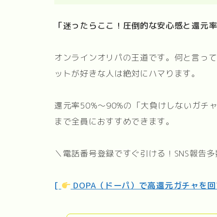
「迷ったらここ！圧倒的な安心感と還元
オンラインオリパの王道です。何と言っ
ットが好きな人は絶対にハマります。
還元率50%〜90%の「大負けしないガ
まで全員におすすめできます。
＼電話番号登録ですぐ引ける！SNS報告多
[
DOPA（ドーパ）で高還元ガチャを回す