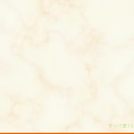
オリパ歴1