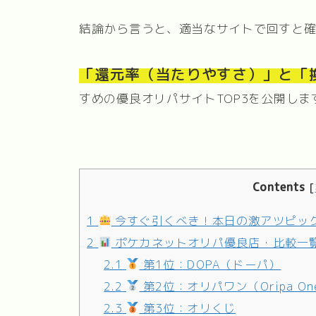
結論から言うと、適当なサイトで回すと
「還元率（当たりやすさ）」と「
すめの優良オリパサイトTOP3を公開しま
Contents
[
1
今すぐ引くべき！本日の激アツピッ
2
ポケカネットオリパ優良店・比較一
2.1
第1位：DOPA（ドーパ）
2.2
第2位：オリパワン（Oripa On
2.3
第3位：オリくじ