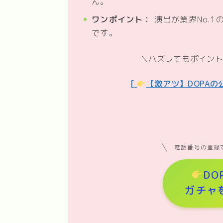
ん。
ワンポイント：
演出が業界No.1
です。
＼ハズレてもポイン
[
【激アツ】DOPAの
電話番号の登録
DO
ガチャ