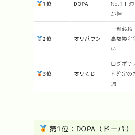
1位
DOPA
No.1！
が神
一撃必殺
2位
オリパワン
高額換金
い
ログボで
3位
オリくじ
ド確定の
場
第1位：DOPA（ドーパ）