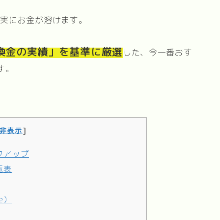
確実にお金が溶けます。
換金の実績」を基準に厳選
した、今一番おす
す。
非表示
]
クアップ
覧表
e）