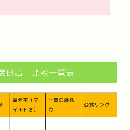
優良店・比較一覧表
還元率（マ
一撃の爆発
み
公式リンク
イルドさ）
力