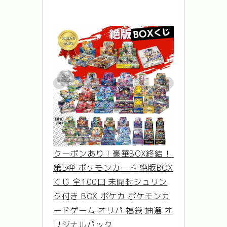
クーポンあり！豪華BOX終結！ 
第5弾 ポケモンカード 絶版BOX
くじ 全100口 未開封シュリン
ク付き BOX ポケカ ポケモンカ
ードゲーム オリパ 福袋 抽選 オ
リジナルパック