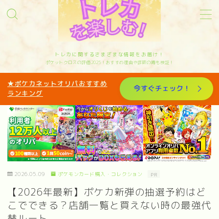
MENU
トレカに関するさまざまな情報をお届け！
ポケットクロスの評価2025！おすすめ理由や詐欺の噂も検証！
サイトマップ
★ポケカネットオリパおすすめ
今すぐチェック！
ランキング
お問い合わせ
カテゴリー
オリパ歴10年トレカと歩んできたリアルな体験
を発信中｜管理人sakiのプロフィール
2026.05.09
ポケモンカード購入・コレクション
PR
【2026年最新】ポケカ新弾の抽選予約はど
こでできる？店舗一覧と買えない時の最強代
替ルート