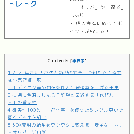
トレトク
・「オリパ」や「福袋」
もあり
・ 購入金額に応じてポ
イントが貯まる！
Contents
[
非表示
]
1
2026年最新！ポケカ新弾の抽選・予約ができる主
な小売店舗一覧
2
エディオン等の抽選条件と当選確率を上げる事実
3
抽選に全落ちしたら？絶望を回避する「代替ルー
ト」の重要性
4
確実性100％！「遊々亭」を使ったシングル買いで
賢くデッキを組む
5
BOX開封の絶望をワクワクに変える！安全な「ネッ
トオリパ」活用術