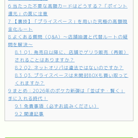
6
当たった不要な高額カードはどうする？「ポイント
還元」の罠に注意
7
【裏技】「プライスベース」を用いた究極の高額現
金化ルート
8
よくある質問（Q&A）～店舗抽選と代替ルートの疑
問を解決～
8.1
Q1. 発売日以降に、店舗でゲリラ販売（再販）
されることはありますか？
8.2
Q2. ネットオリパは違法ではないのですか？
8.3
Q3. プライスベースは未開封BOXも買い取って
くれますか？
9
まとめ：2026年のポケカ新弾は「並ばず・賢く」
手に入れる時代！
9.1
免責事項（必ずお読みください）
9.2
関連記事