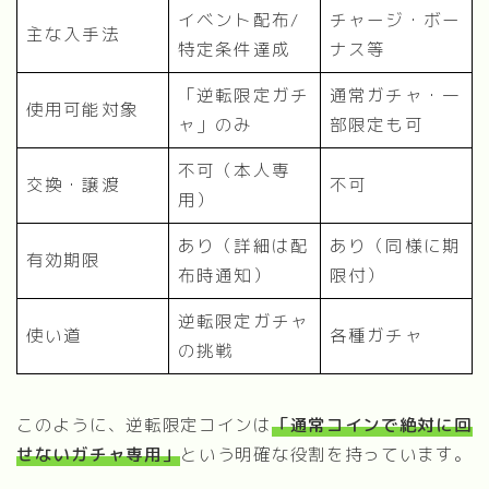
イベント配布/
チャージ・ボー
主な入手法
特定条件達成
ナス等
「逆転限定ガチ
通常ガチャ・一
使用可能対象
ャ」のみ
部限定も可
不可（本人専
交換・譲渡
不可
用）
あり（詳細は配
あり（同様に期
有効期限
布時通知）
限付）
逆転限定ガチャ
使い道
各種ガチャ
の挑戦
このように、逆転限定コインは
「通常コインで絶対に回
せないガチャ専用」
という明確な役割を持っています。