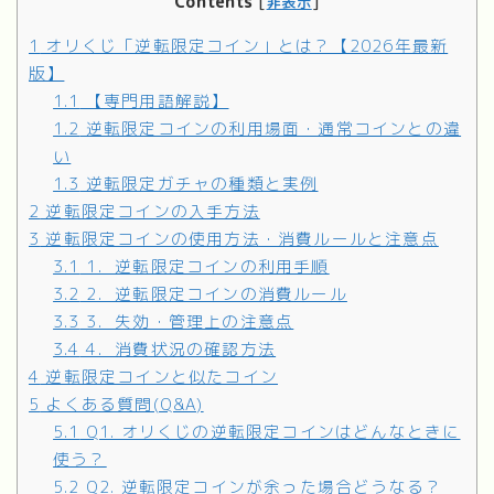
Contents
[
非表示
]
1
オリくじ「逆転限定コイン」とは？【2026年最新
版】
1.1
【専門用語解説】
1.2
逆転限定コインの利用場面・通常コインとの違
い
1.3
逆転限定ガチャの種類と実例
2
逆転限定コインの入手方法
3
逆転限定コインの使用方法・消費ルールと注意点
3.1
1．逆転限定コインの利用手順
3.2
2．逆転限定コインの消費ルール
3.3
3．失効・管理上の注意点
3.4
4．消費状況の確認方法
4
逆転限定コインと似たコイン
5
よくある質問(Q&A)
5.1
Q1. オリくじの逆転限定コインはどんなときに
使う？
5.2
Q2. 逆転限定コインが余った場合どうなる？