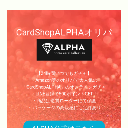
CardShopALPHAオリパ
【24時間いつでもガチャ】
・Amazon等のオリパで大人気の
「CardShopALPHA」のオンラインガチャ
・LINE登録で500ポイントGET！
・商品は硬質ローダーにて保護
・ パッケージの高級感にも定評あり