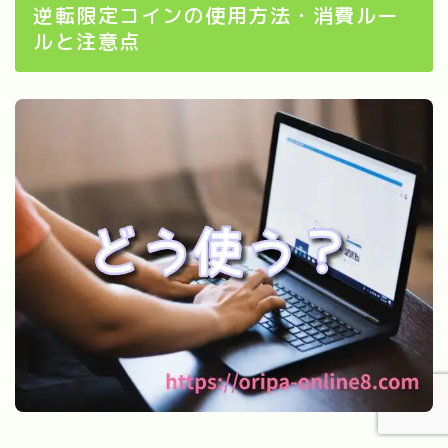
逆転限定コインの使用方法・消費ルー
ルと注意点
【2026年最新】オリパワン vs DOPA 徹底比
較｜どっちが稼げる？