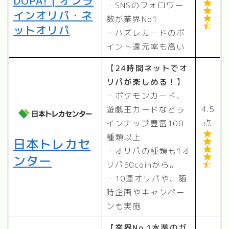
DOPA! | オンラ

・SNSのフォロワー

インオリパ・ネ
数が業界No1


ットオリパ
・ハズレカードのポ
イント還元率も高い
【
24時間ネットでオ
リパが楽しめる！
】
・ポケモンカード、
4.5
遊戯王カードなどラ
点
インナップ豊富100

種類以上
日本トレカセ


・オリパの種類も1オ
ンター

リパ50coinから。

・10連オリパや、随
時企画やキャンペー
ンも実施
【業界No.1水準のガ