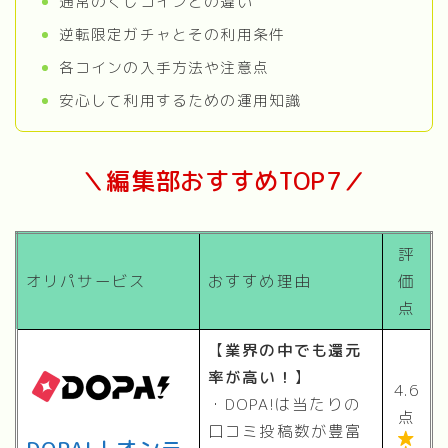
通常のくじコインとの違い
逆転限定ガチャとその利用条件
各コインの入手方法や注意点
安心して利用するための運用知識
＼編集部おすすめTOP7／
評
オリパサービス
おすすめ理由
価
点
【
業界の中でも還元
率が高い！
】
4.6
・DOPA!は当たりの
点
口コミ投稿数が豊富
