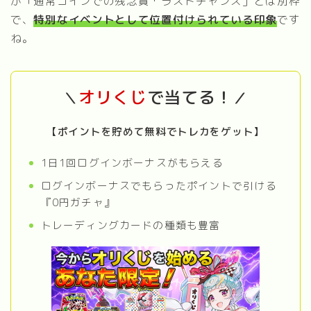
が「通常コインでの残念賞・ラストチャンス」とは別枠
で、
特別なイベントとして位置付けられている印象
です
ね。
オリくじ
で当てる！
＼
／
【ポイントを貯めて無料でトレカをゲット】
1日1回ログインボーナスがもらえる
ログインボーナスでもらったポイントで引ける
『0円ガチャ』
トレーディングカードの種類も豊富