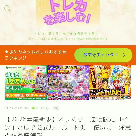
MENU
トレカに関するさまざまな情報をお届け！
ポケットクロスの評価2025！おすすめ理由や詐欺の噂も検証！
サイトマップ
★ポケカネットオリパおすすめ
今すぐチェック！
ランキング
お問い合わせ
カテゴリー
オリパ歴10年トレカと歩んできたリアルな体験
を発信中｜管理人sakiのプロフィール
2026.06.06
オリくじ
PR
【2026年最新版】オリくじ「逆転限定コイ
ン」とは？公式ルール・種類・使い方・注意
点を徹底解説