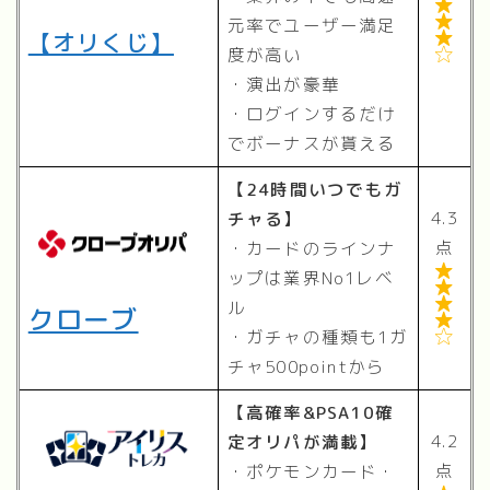


元率でユーザー満足
【オリくじ】

度が高い

・演出が豪華
・ログインするだけ
でボーナスが貰える
【24時間いつでもガ
4.3
チャる】
点
・カードのラインナ

ップは業界No1レベ


ル
クローブ

・ガチャの種類も1ガ

チャ500pointから
【高確率&PSA10確
4.2
定オリパが満載】
点
・ポケモンカード・