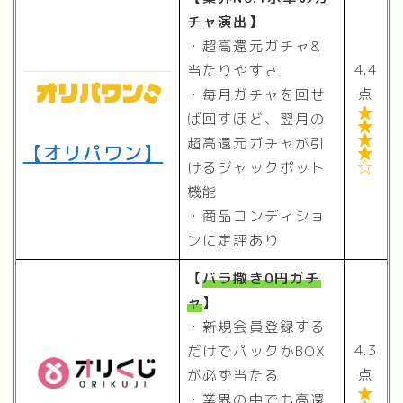
チャ演出】
・超高還元ガチャ&
4.4
当たりやすさ
点
・毎月ガチャを回せ

ば回すほど、翌月の


超高還元ガチャが引
【
オリパワン
】

けるジャックポット

機能
・商品コンディショ
ンに定評あり
【
バラ撒き0円ガチ
ャ
】
・新規会員登録する
4.3
だけでパックかBOX
点
が必ず当たる

・業界の中でも高還