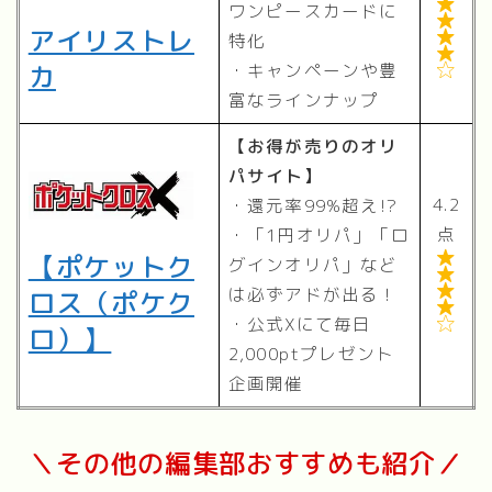

ワンピースカードに

アイリストレ

特化

カ
・キャンペーンや豊

富なラインナップ
【お得が売りのオリ
パサイト】
4.2
・還元率99%超え!?
点
・「1円オリパ」「ロ
【ポケットク

グインオリパ」など


は必ずアドが出る！
ロス（ポケク

・公式Xにて毎日

ロ）】
2,000ptプレゼント
企画開催
＼その他の編集部おすすめも紹介／