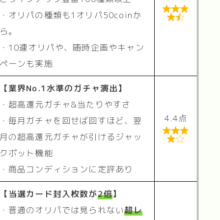

・オリパの種類も1オリパ50coinか

ら。
・10連オリパや、随時企画やキャン
ペーンも実施
【業界No.1水準のガチャ演出】
・超高還元ガチャ&当たりやすさ
4.4点
・毎月ガチャを回せば回すほど、翌

月の超高還元ガチャが引けるジャッ

クポット機能
・商品コンディションに定評あり
【当選カード封入枚数が
2倍
】
・普通のオリパでは見られない
超レ