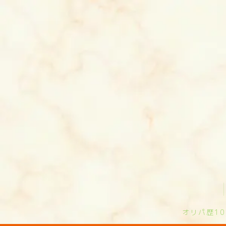
オリパ歴1