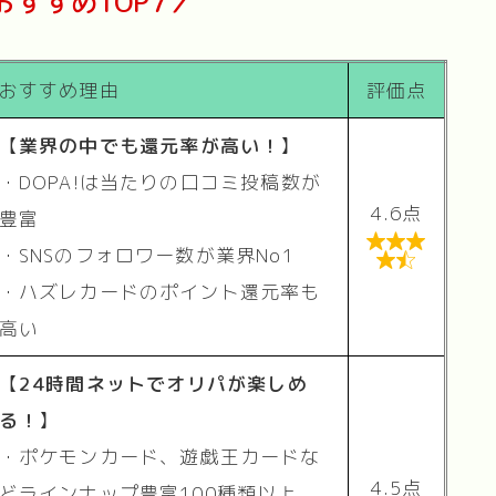
おすすめTOP7／
おすすめ理由
評価点
【
業界の中でも還元率が高い！
】
・DOPA!は当たりの口コミ投稿数が
4.6点
豊富

・SNSのフォロワー数が業界No1

・ハズレカードのポイント還元率も
高い
【
24時間ネットでオリパが楽しめ
る！
】
・ポケモンカード、遊戯王カードな
4.5点
どラインナップ豊富100種類以上