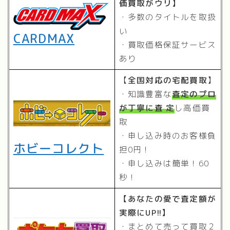
価買取がウリ】
・多数のタイトルを取扱
い
CARDMAX
・買取価格保証サービス
あり
【
全国対応の宅配買取
】
・知識豊富な
査定のプロ
が丁寧に査 定
し高価買
取
・申し込み時のお客様負
ホビーコレクト
担0円！
・申し込みは簡単！60
秒！
【あなたの愛で査定額が
実際にUP!!】
・まとめて売って買取２