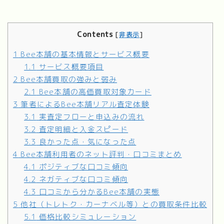
Contents
[
非表示
]
1
Bee本舗の基本情報とサービス概要
1.1
サービス概要項目
2
Bee本舗買取の強みと弱み
2.1
Bee本舗の高価買取対象カード
3
筆者によるBee本舗リアル査定体験
3.1
実査定フローと申込みの流れ
3.2
査定明細と入金スピード
3.3
良かった点・気になった点
4
Bee本舗利用者のネット評判・口コミまとめ
4.1
ポジティブな口コミ傾向
4.2
ネガティブな口コミ傾向
4.3
口コミから分かるBee本舗の実態
5
他社（トレトク・カーナベル等）との買取条件比較
5.1
価格比較シミュレーション