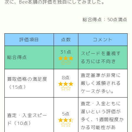
次に、Bee本舗の評価を独自にしてみました。
総合得点：50点満点
評価項目
点数
コメント
31点
スピードを重視す
総合得点

る方には不向き

査定基準が非常に
8点
買取価格の満足度
厳しく減額される

（15点）

ケースが多い。
査定・入金ともに
遅いという評価が
5点
査定・入金スピー
多く、1週間程度か

ド（10点）

かる可能性があ