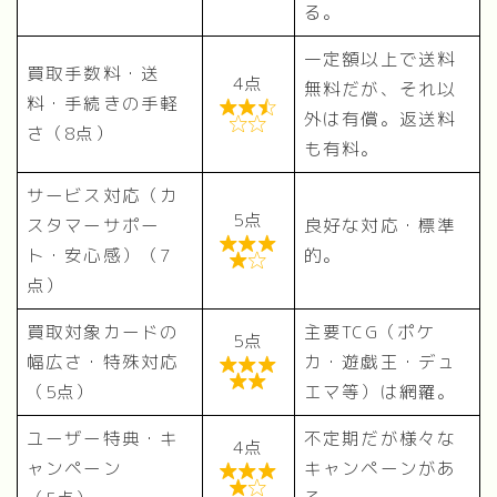
る。
一定額以上で送料
買取手数料・送
4点
無料だが、それ以
料・手続きの手軽

外は有償。返送料

さ（8点）
も有料。
サービス対応（カ
5点
スタマーサポー
良好な対応・標準

ト・安心感）（7
的。

点）
買取対象カードの
主要TCG（ポケ
5点
幅広さ・特殊対応
カ・遊戯王・デュ


（5点）
エマ等）は網羅。
ユーザー特典・キ
不定期だが様々な
4点
ャンペーン
キャンペーンがあ

