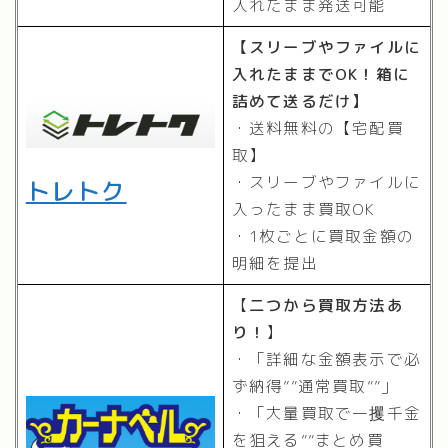
入れたまま発送可能
【スリーブやファイルに
入れたままでOK！箱に
詰めて送るだけ】
・送料無料の【宅配買
取】
・スリーブやファイルに
トレトク
入ったまま買取OK
・1枚ごとに買取金額の
明細を提出
【
二つから買取方法あ
り！
】
・「詳細な金額表示で必
ず納得””通常買取””」
・「大量買取で一攫千金
を狙える””まとめ買