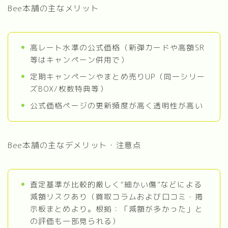
Bee本舗の主なメリット
高レート水準の公式価格（新弾カードや高額SR
等はキャンペーン併用で）
定期キャンペーンやまとめ売りUP（同一シリー
ズBOX/枚数特典等）
公式価格ページの更新頻度が高く透明性が高い
Bee本舗の主なデメリット・注意点
査定基準が比較的厳しく“細かい傷”などによる
減額リスクあり（買取コラムおよび口コミ・掲
示板まとめより。根拠：「減額が多かった」と
の評価も一部見られる）