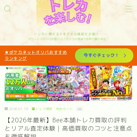
MENU
トレカに関するさまざまな情報をお届け！
ポケットクロスの評価2025！おすすめ理由や詐欺の噂も検証！
サイトマップ
★ポケカネットオリパおすすめ
今すぐチェック！
ランキング
お問い合わせ
カテゴリー
オリパ歴10年トレカと歩んできたリアルな体験
を発信中｜管理人sakiのプロフィール
2026.01.19
トレカ買取・売却ガイド
PR
【2026年最新】Bee本舗トレカ買取の評判
とリアル査定体験｜高価買取のコツと注意点
も徹底解説