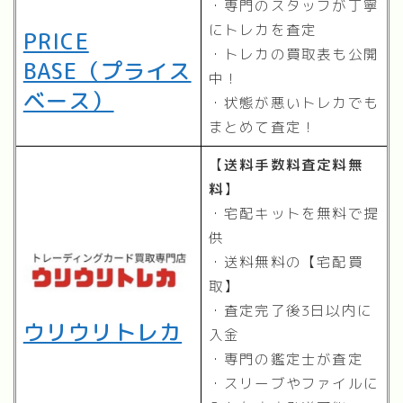
・専門のスタッフが丁寧
にトレカを査定
PRICE
・トレカの買取表も公開
BASE（プライス
中！
ベース）
・状態が悪いトレカでも
まとめて査定！
【
送料手数料査定料無
料
】
・宅配キットを無料で提
供
・送料無料の【宅配買
取】
・査定完了後3日以内に
ウリウリトレカ
入金
・専門の鑑定士が査定
・スリーブやファイルに