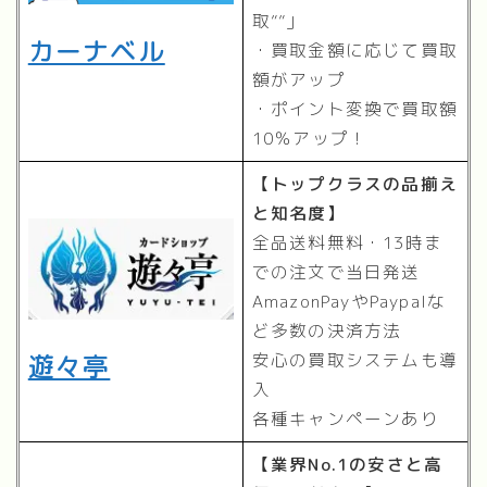
取””」
カーナベル
・買取金額に応じて買取
額がアップ
・ポイント変換で買取額
10％アップ！
【トップクラスの品揃え
と知名度】
全品送料無料・13時ま
での注文で当日発送
AmazonPayやPaypalな
ど多数の決済方法
安心の買取システムも導
遊々亭
入
各種キャンペーンあり
【業界No.1の安さと高