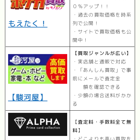
０％アップ！！
・過去の買取価格を時系
もえたく！
列で公開！
・サイトで買取価格も公
開中！
【買取ジャンルが広い】
・実店舗と通販で対応
・「あんしん買取」で事
前にメールで査定金
額を確認できる
【駿河屋】
・少額の場合送料がかか
る
【
査定料・手数料全て無
料
】
・どこよりも高い買取を