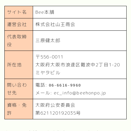
サイト名
Bee本舗
運営会社
株式会社山王商会
代表取締
三原健太郎
役
〒556-0011
所在地
大阪府大阪市浪速区難波中2丁目1-20
ミヤタビル
問い合わ
電話:
06-6616-9960
せ先
メール: ec_info@beehonpo.jp
資格・免
大阪府公安委員会
許
第621120192035号