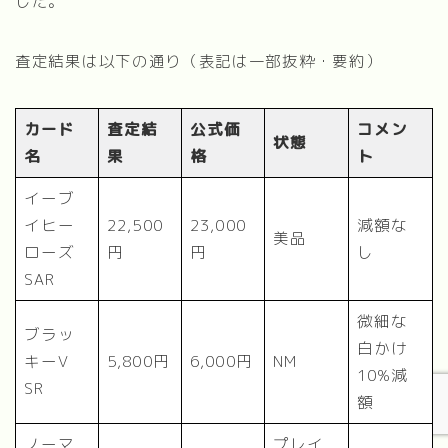
した。
査定結果は以下の通り（表記は一部抜粋・要約）
カード
査定結
公式価
コメン
状態
名
果
格
ト
イーブ
イヒー
22,500
23,000
減額な
美品
ローズ
円
円
し
SAR
微細な
ブラッ
白かけ
キーV
5,800円
6,000円
NM
10%減
SR
額
【2026年最新】オリパワン vs DOPA 徹底比
較｜どっちが稼げる？
ノーマ
プレイ