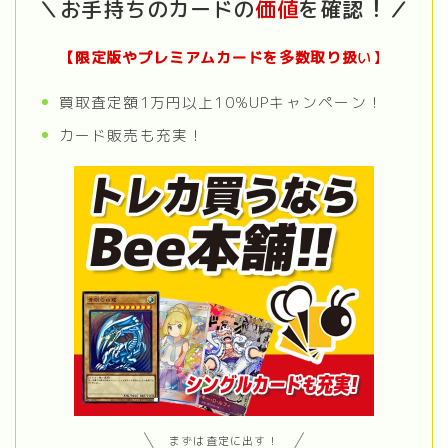
！
＼お手持ちのカードの
価値
を確認
／
【限定版やプレミアムカードを多数取り扱
い
】
買取査定額1万円以上10%UPキャンペーン！
カード販売も充実！
まずは査定に出す！