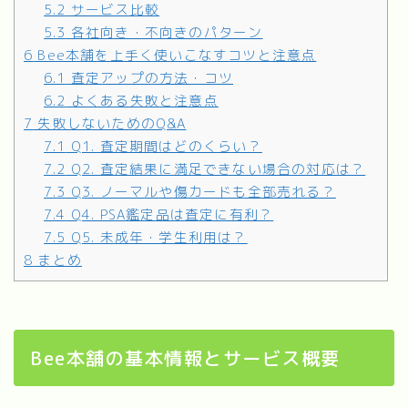
5.2
サービス比較
5.3
各社向き・不向きのパターン
6
Bee本舗を上手く使いこなすコツと注意点
6.1
査定アップの方法・コツ
6.2
よくある失敗と注意点
7
失敗しないためのQ&A
7.1
Q1. 査定期間はどのくらい？
7.2
Q2. 査定結果に満足できない場合の対応は？
7.3
Q3. ノーマルや傷カードも全部売れる？
7.4
Q4. PSA鑑定品は査定に有利？
7.5
Q5. 未成年・学生利用は？
8
まとめ
Bee本舗の基本情報とサービス概要