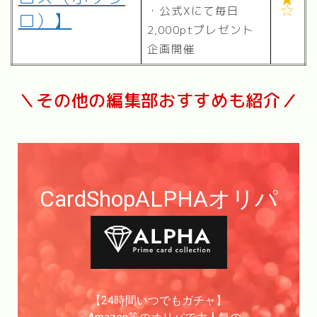
・公式Xにて毎日

ロ）】
2,000ptプレゼント
企画開催
＼その他の編集部おすすめも紹介／
CardShopALPHAオリパ
【24時間いつでもガチャ】