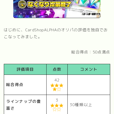
はじめに、CardShopALPHAのオリパの評価を独自でお
こなってみました。
総合得点：50点満点
評価項目
点数
コメント
42
総合得点


3
ラインナップの豊
30種類以上

富さ
