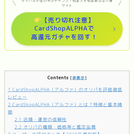
ライバル不在の今がチャンス！知る人ぞ知る激甘な穴場
サイト
【売り切れ注意】
CardShopALPHA
で
高還元ガチャを回す！
Contents
[
非表示
]
1
CardShopALPHA（アルファ）のオリパを評価徹底
レビュー
2
CardShopALPHA（アルファ）とは？特徴と基本情
報
2.1
店舗・運営の信頼性
2.2
オリパの種類・価格帯と鑑定品質