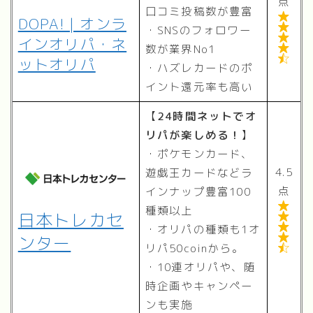
点
口コミ投稿数が豊富

DOPA! | オンラ

・SNSのフォロワー

インオリパ・ネ
数が業界No1


ットオリパ
・ハズレカードのポ
イント還元率も高い
【
24時間ネットでオ
リパが楽しめる！
】
・ポケモンカード、
4.5
遊戯王カードなどラ
点
インナップ豊富100

種類以上
日本トレカセ


・オリパの種類も1オ
ンター

リパ50coinから。

・10連オリパや、随
時企画やキャンペー
ンも実施