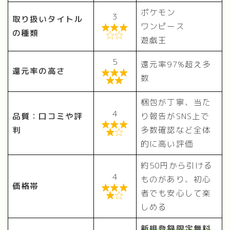
ポケモン
3
取り扱いタイトル
ワンピース

の種類

遊戯王
5
還元率97%超え多
還元率の高さ

数

梱包が丁寧、当た
4
品質：口コミや評
り報告がSNS上で

判
多数確認など全体

的に高い評価
約50円から引ける
4
ものがあり、初心
価格帯

者でも安心して楽

しめる
新規登録限定無料