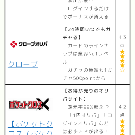
・演出が豪華
・ログインするだけ
でボーナスが貰える
【24時間いつでもガ
4.3
チャる】
点
・カードのラインナ

ップは業界No1レベ


ル
クローブ

・ガチャの種類も1ガ

チャ500pointから
【お得が売りのオリ
パサイト】
4.2
・還元率99%超え!?
点
・「1円オリパ」「ロ
【ポケットク

グインオリパ」など


は必ずアドが出る！
ロス（ポケク
