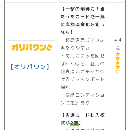
【一撃の爆発力！当
たったカードで一気
に高額現金化を狙う
なら】
4.4
・超高還元ガチャ&
点
当たりやすさ

・毎月ガチャを回せ


ば回すほど、翌月の
【
オリパワン
】

超高還元ガチャが引

けるジャックポット
機能
・商品コンディショ
ンに定評あり
【当選カード封入枚
数が
2倍
】