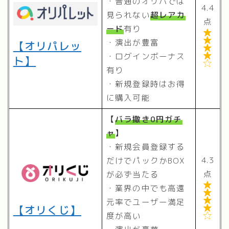
・普通のオリパでは
4.4
見られない
超レアカ
点
ード
有り


・演出が豊富
【オリパレッ

・ログインボーナス

ト】

有り
・新規登録時はお得
に購入可能
【
バラ撒き0円ガチ
ャ
】
・新規会員登録する
4.3
だけでパックかBOX
点
が必ず当たる

・業界の中でも高還


元率でユーザー満足
【オリくじ】

度が高い
