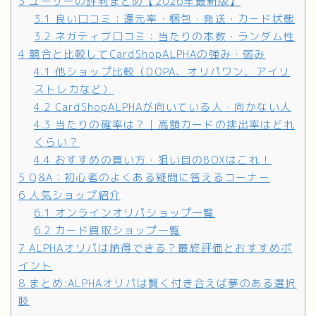
3
ユーザーの評判まとめ【2026年最新版】
3.1
良い口コミ：還元率・梱包・発送・カード状態
3.2
ネガティブ口コミ：当たりの本数・ランダム性
4
競合と比較してCardShopALPHAの強み・弱み
4.1
他ショップ比較（DOPA、オリパワン、アイリ
ストレカなど）
4.2
CardShopALPHAが向いている人・向かない人
4.3
当たりの確率は？｜高額カードの排出率はどれ
くらい？
4.4
おすすめの買い方・狙い目のBOXはこれ！
5
Q&A：初心者のよくある疑問に答えるコーナー
6
人気ショップ紹介
6.1
オンラインオリパショップ一覧
6.2
カード買取ショップ一覧
7
ALPHAオリパは納得できる？最終評価とおすすめポ
イント
8
まとめ:ALPHAオリパは賢く付き合えば夢のある選択
肢