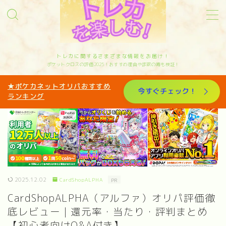
MENU
トレカに関するさまざまな情報をお届け！
ポケットクロスの評価2025！おすすめ理由や詐欺の噂も検証！
サイトマップ
★ポケカネットオリパおすすめ
今すぐチェック！
ランキング
お問い合わせ
カテゴリー
オリパ歴10年トレカと歩んできたリアルな体験
を発信中｜管理人sakiのプロフィール
2025.12.02
CardShopALPHA
PR
CardShopALPHA（アルファ）オリパ評価徹
底レビュー｜還元率・当たり・評判まとめ
【初心者向けQ&A付き】