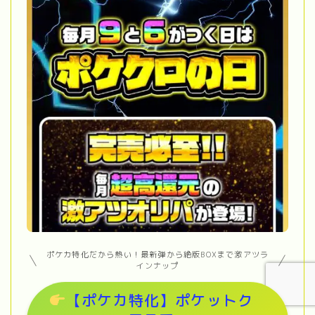
ポケカ特化だから熱い！最新弾から絶版BOXまで激アツラ
インナップ
【ポケカ特化】ポケットク
【2026年最新】オリパワン vs DOPA 徹底比
較｜どっちが稼げる？