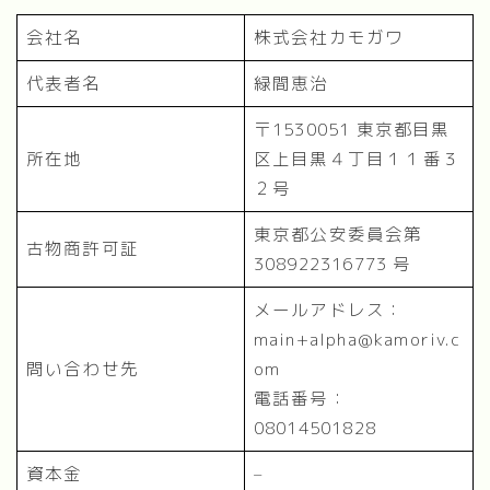
会社名
株式会社カモガワ
代表者名
緑間恵治
〒1530051 東京都目黒
所在地
区上目黒４丁目１１番３
２号
東京都公安委員会第
古物商許可証
308922316773 号
メールアドレス：
main+alpha@kamoriv.c
問い合わせ先
om
電話番号：
08014501828
資本金
–