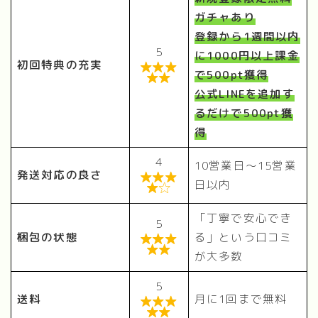
ガチャあり
登録から1週間以内
5
に1000円以上課金
初回特典の充実

で500pt獲得

公式LINEを追加す
るだけで500pt獲
得
4
10営業日〜15営業
発送対応の良さ

日以内

「丁寧で安心でき
5
梱包の状態
る」という口コミ


が大多数
5
送料
月に1回まで無料

