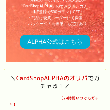
・Amazon等のオリパで大人気の
「CardShopALPHA」のオンラインガチャ
・LINE登録で500ポイントGET！
・商品は硬質ローダーにて保護
・ パッケージの高級感にも定評あり
ALPHA公式はこちら
＼
CardShopALPHAのオリパ
でガ
チャる！／
【24時間いつでもガチ
ャ】