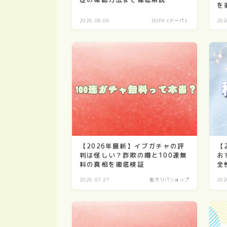
を
2026.08.06
DOPA（ドーパ）
202
【2026年最新】イブガチャの評
【
判は怪しい？詐欺の噂と100連無
お
料の真相を徹底検証
全
【
2026.07.27
他オリパショップ
202