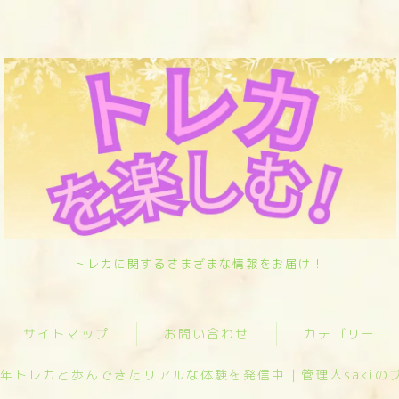
サイトマップ
お問い合わせ
トレカに関するさまざまな情報をお届け！
カテゴリー
サイトマップ
お問い合わせ
カテゴリー
オリパ歴10年トレカと歩んできたリアル
な体験を発信中｜管理人sakiのプロフィ
ール
0年トレカと歩んできたリアルな体験を発信中｜管理人sakiの