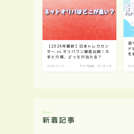
遊
【2026年最新】日本トレカセン
ド
ター vs オリパワン徹底比較！大
を
手と穴場、どっちが当たる？
2026.07.07
オリパ比較・ランキング
202
News
新着記事