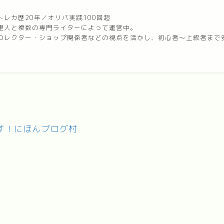
｜トレカ歴20年／オリパ実践100回超
理人と複数の専門ライターによって運営中。
コレクター・ショップ関係者などの視点を活かし、初心者〜上級者まで
す！にほんブログ村