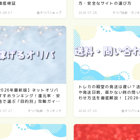
徹底検証
方・安全なサイトの選び方
6.08.01
他オリパショップ
2026.07.28
オリパ比較・ラン
トレカの殿堂の発送は遅い？
2026年最新版】ネットオリパ
や発送日数、届かない時の問
すすめランキング！還元率・安
わせ方法を徹底解説！【2026
性で選ぶ「目的別」攻略ガイド
最新】
一撃・安定・換金】
6.07.27
オリパ比較・ランキング
2026.07.20
他オリパシ