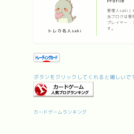
Profile
管理人saki
当ブログは管
プレイヤー・
す。
トレカ名人saki
ボタンをクリックしてくれると嬉しいで
カードゲームランキング