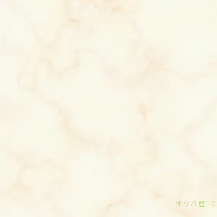
オリパ歴1