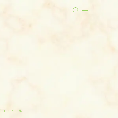
プロフィール